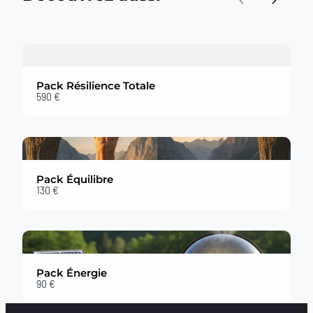
Previous
Next
Title
*
Pack Résilience Totale
590 €
Your review
Pack Équilibre
130 €
Submit Review
Pack Énergie
90 €
Thanks for your review!