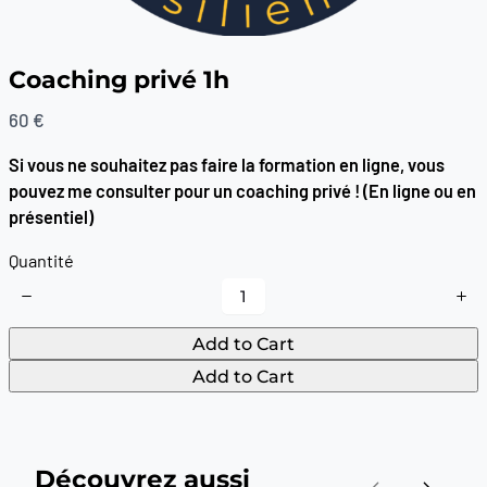
Coaching privé 1h
N
60 €
o
Si vous ne souhaitez pas faire la formation en ligne, vous
w
pouvez me consulter pour un coaching privé ! (En ligne ou en
présentiel)
Quantité
Add to Cart
Add to Cart
Write a review
Your rating
Découvrez aussi