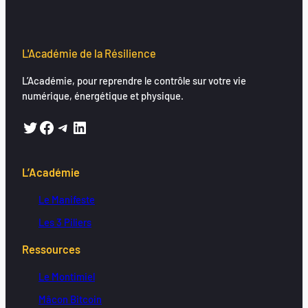
We are processing it and it will appear on the store soon.
L'Académie de la Résilience
L’Académie, pour reprendre le contrôle sur votre vie
numérique, énergétique et physique.
Twitter
Facebook
Telegram
LinkedIn
L’Académie
Le Manifeste
Les 3 Piliers
Ressources
Le Montimiel
Mâcon Bitcoin