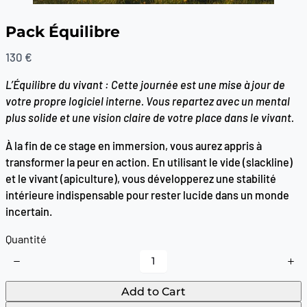
Pack Équilibre
N
130 €
o
L’Équilibre du vivant : Cette journée est une mise à jour de
w
votre propre logiciel interne. Vous repartez avec un mental
plus solide et une vision claire de votre place dans le vivant.
À la fin de ce stage en immersion, vous aurez appris à
transformer la peur en action. En utilisant le vide (slackline)
et le vivant (apiculture), vous développerez une stabilité
intérieure indispensable pour rester lucide dans un monde
incertain.
Quantité
Write a review
Add to Cart