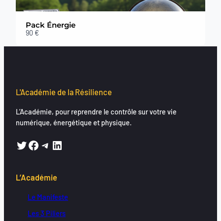
Thanks for your review!
Pack Énergie
90 €
We are processing it and it will appear on the store soon.
L'Académie de la Résilience
L’Académie, pour reprendre le contrôle sur votre vie
numérique, énergétique et physique.
Twitter
Facebook
Telegram
LinkedIn
L’Académie
Le Manifeste
Les 3 Piliers