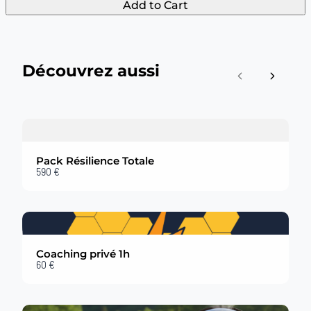
Add to Cart
Your rating
Découvrez aussi
Previous
Next
Title
*
Pack Résilience Totale
590 €
Your review
Coaching privé 1h
60 €
Submit Review